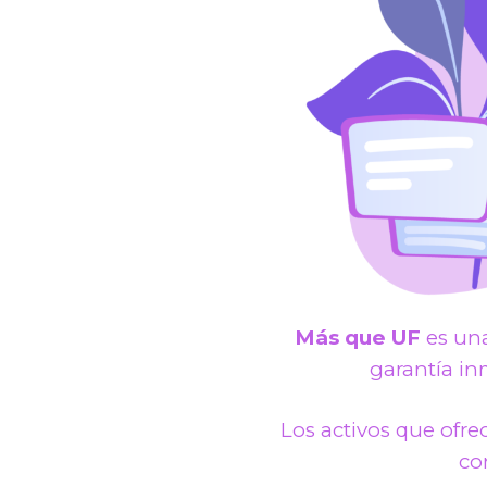
Más que UF
es una
garantía in
Los activos que ofr
co