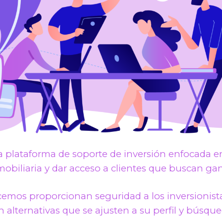
 plataforma de soporte de inversión enfocada en
mobiliaria y dar acceso a clientes que buscan gana
ecemos proporcionan seguridad a los inversionist
n alternativas que se ajusten a su perfil y búsque