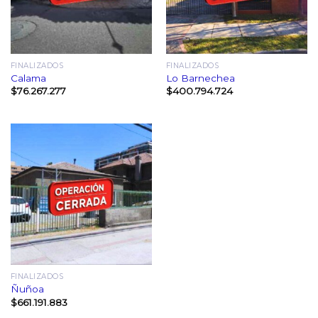
FINALIZADOS
FINALIZADOS
Calama
Lo Barnechea
$
76.267.277
$
400.794.724
FINALIZADOS
Ñuñoa
$
661.191.883