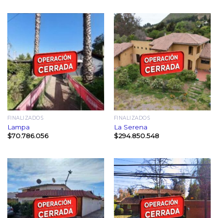
FINALIZADOS
FINALIZADOS
Lampa
La Serena
$
70.786.056
$
294.850.548