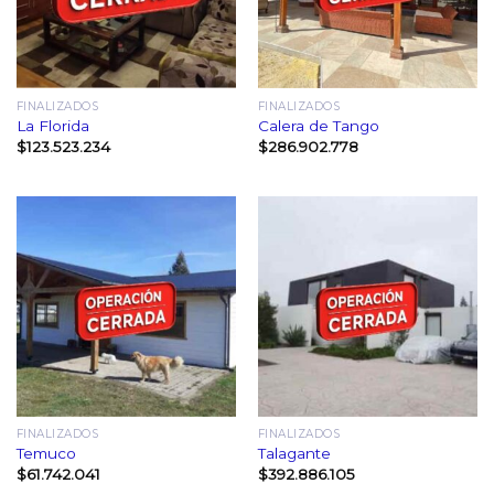
FINALIZADOS
FINALIZADOS
La Florida
Calera de Tango
$
123.523.234
$
286.902.778
FINALIZADOS
FINALIZADOS
Temuco
Talagante
$
61.742.041
$
392.886.105